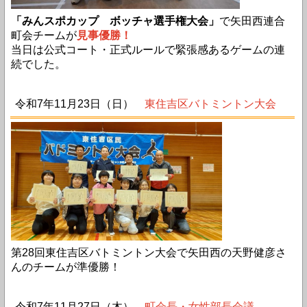
「みんスポカップ ボッチャ選手権大会」
で矢田西連合
町会チームが
見事優勝！
当日は公式コート・正式ルールで緊張感あるゲームの連
続でした。
令和7年11月23日（日）
東住吉区バトミントン大会
第28回東住吉区バトミントン大会で矢田西の天野健彦さ
んのチームが準優勝！
令和7年11月27日（木）
町会長・女性部長会議